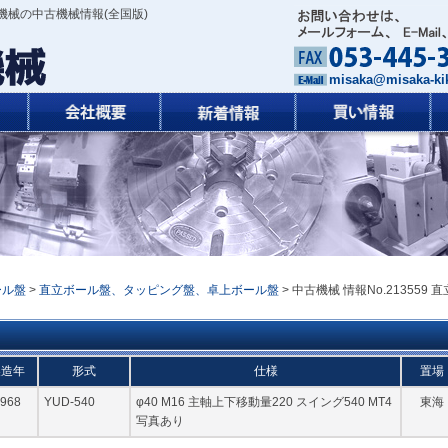
機械の中古機械情報(全国版)
misaka@misaka-kik
ール盤
>
直立ボール盤、タッピング盤、卓上ボール盤
> 中古機械 情報No.213559 直
製造年
形式
仕様
置場
968
YUD-540
φ40 M16 主軸上下移動量220 スイング540 MT4
東海
写真あり