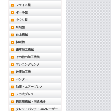
フライス盤
ボール盤
中ぐり盤
研削盤
仕上機械
切断機
歯車加工機械
その他の加工機械
マシニングセンタ
放電加工機
ベンダー
油圧・エアープレス
メカ式プレス
鍛造用機械・周辺機器
タレットパンチ・CO2レーザー