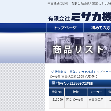
中古機械の販売・買取なら品揃え豊富なミサカ
中古機械販売・買取のミサカ機械トップ
>
ボ
ボール盤 吉田鉄工所 1968 YUD-540
情報No.213559の詳細
情報No
機械
メーカー
213559
直立ボール盤
吉田鉄工所
1