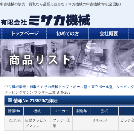
中古機械の販売・買取なら品揃え豊富なミサカ機械の中古機械情報(全国版)
中古機械販売・買取のミサカ機械トップ
>
ボール盤
>
直立ボール盤、タッピン
タッピングマシン ブラザー工業 BT0-263
情報No.213520の詳細
情報No
機械
メーカー
製造年
形式
213520
自動タッピン
ブラザー工
BT0-263
ピッチ交
グマシン
業