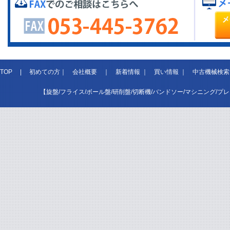
TOP
|
初めての方
｜
会社概要
｜
新着情報
｜
買い情報
｜
中古機械検索
【旋盤/フライス/ボール盤/研削盤/切断機/バンドソー/マシニング/プ