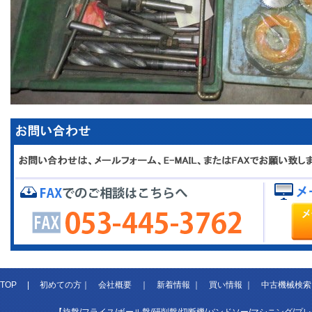
TOP
|
初めての方
｜
会社概要
｜
新着情報
｜
買い情報
｜
中古機械検索