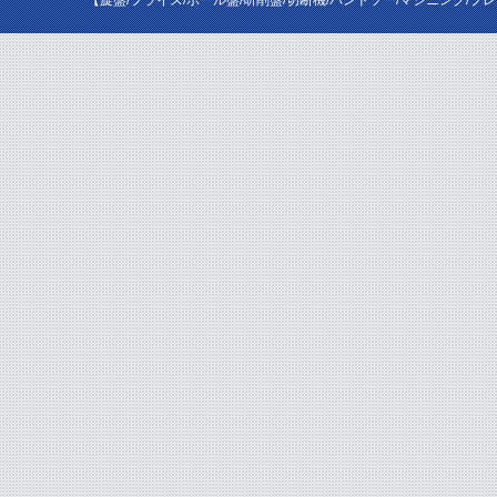
【旋盤/フライス/ボール盤/研削盤/切断機/バンドソー/マシニング/プ