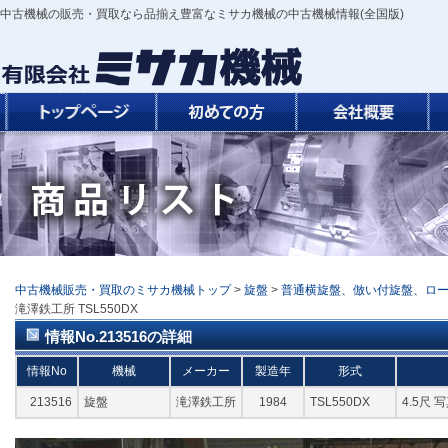
中古機械の販売・買取なら品揃え豊富なミサカ機械の中古機械情報(全国版)
中古機械販売・買取のミサカ機械トップ
>
旋盤
>
普通横旋盤、倣い付旋盤、ロ
滝澤鉄工所 TSL550DX
情報No.213516の詳細
情報No
機械
メーカー
製造年
形式
213516
旋盤
滝澤鉄工所
1984
TSL550DX
4.5尺