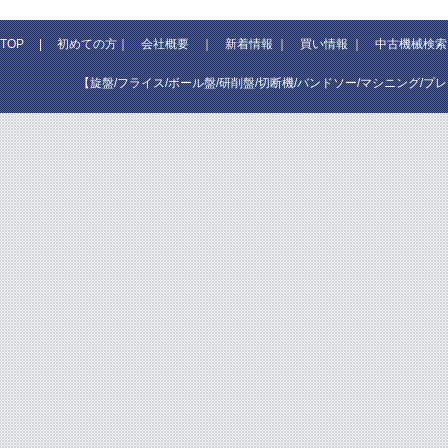
TOP
|
初めての方
｜
会社概要
｜
新着情報
｜
買い情報
｜
中古機械検索
【旋盤/フライス/ボール盤/研削盤/切断機/バンドソー/マシニング/プ