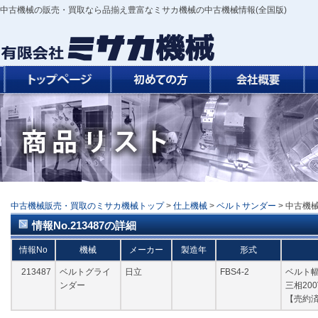
中古機械の販売・買取なら品揃え豊富なミサカ機械の中古機械情報(全国版)
中古機械販売・買取のミサカ機械トップ
>
仕上機械
>
ベルトサンダー
> 中古機械
情報No.213487の詳細
情報No
機械
メーカー
製造年
形式
213487
ベルトグライ
日立
FBS4-2
ベルト幅10
ンダー
三相200
【売約