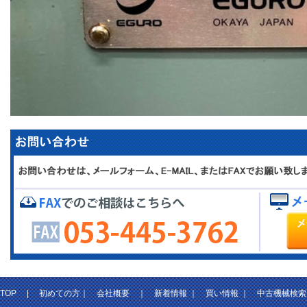
TOP
|
初めての方
｜
会社概要
｜
新着情報
｜
買い情報
｜
中古機械検索