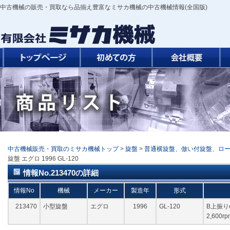
中古機械の販売・買取なら品揃え豊富なミサカ機械の中古機械情報(全国版)
中古機械販売・買取のミサカ機械トップ
>
旋盤
>
普通横旋盤、倣い付旋盤、ロ
旋盤 エグロ 1996 GL-120
情報No.213470の詳細
情報No
機械
メーカー
製造年
形式
213470
小型旋盤
エグロ
1996
GL-120
B上振りφ
2,600