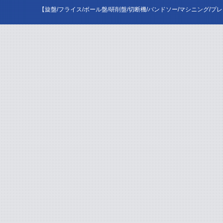
【旋盤/フライス/ボール盤/研削盤/切断機/バンドソー/マシニング/プ