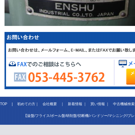
TOP
|
初めての方
｜
会社概要
｜
新着情報
｜
買い情報
｜
中古機械検索
【旋盤/フライス/ボール盤/研削盤/切断機/バンドソー/マシニング/プ