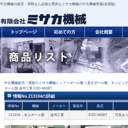
中古機械の販売・買取なら品揃え豊富なミサカ機械の中古機械情報(全国版)
中古機械販売・買取のミサカ機械トップ
>
ボール盤
>
直立ボール盤、タッピン
ボール盤 遠州工業 ESD-460BT
情報No.213104の詳細
情報No
機械
メーカー
製造年
形式
213104
卓上ボール盤
遠州工業
ESD-460BT
写真あ