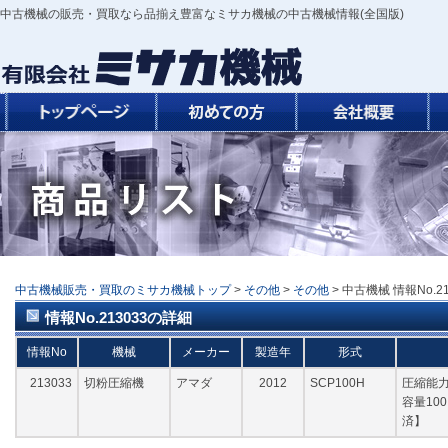
中古機械の販売・買取なら品揃え豊富なミサカ機械の中古機械情報(全国版)
中古機械販売・買取のミサカ機械トップ
>
その他
>
その他
> 中古機械 情報No.2
情報No.213033の詳細
情報No
機械
メーカー
製造年
形式
213033
切粉圧縮機
アマダ
2012
SCP100H
圧縮能力9
容量10
済】