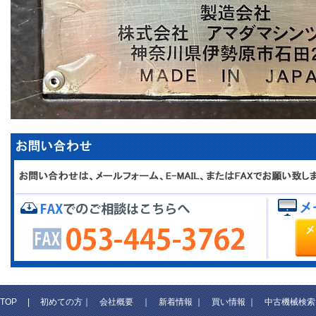
TOP
|
初めての方
｜
会社概要
｜
新着情報
｜
買い情報
｜
中古機械検索