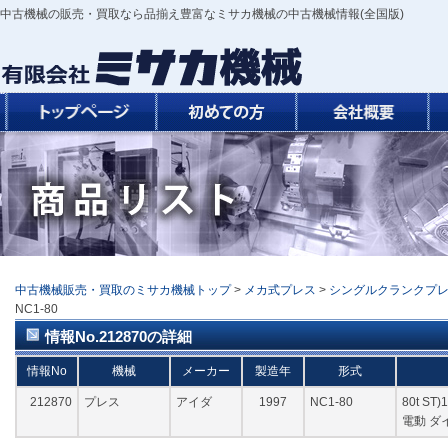
中古機械の販売・買取なら品揃え豊富なミサカ機械の中古機械情報(全国版)
中古機械販売・買取のミサカ機械トップ
>
メカ式プレス
>
シングルクランクプ
NC1-80
情報No.212870の詳細
情報No
機械
メーカー
製造年
形式
212870
プレス
アイダ
1997
NC1-80
80t ST
電動 ダ