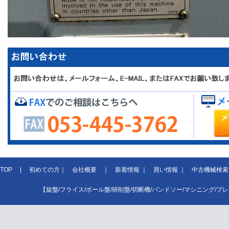
TOP
|
初めての方
｜
会社概要
｜
新着情報
｜
買い情報
｜
中古機械検索
【旋盤/フライス/ボール盤/研削盤/切断機/バンドソー/マシニング/プ