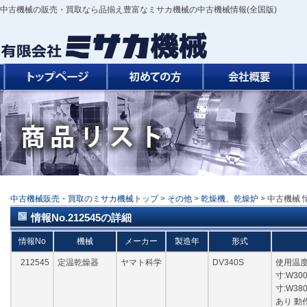
中古機械の販売・買取なら品揃え豊富なミサカ機械の中古機械情報(全国版)
中古機械販売・買取のミサカ機械トップ
>
その他
>
乾燥機、乾燥炉
> 中古機械 
情報No.212545の詳細
情報No
機械
メーカー
製造年
形式
212545
定温乾燥器
ヤマト科学
DV340S
使用温度
寸:W30
寸:W38
あり 動