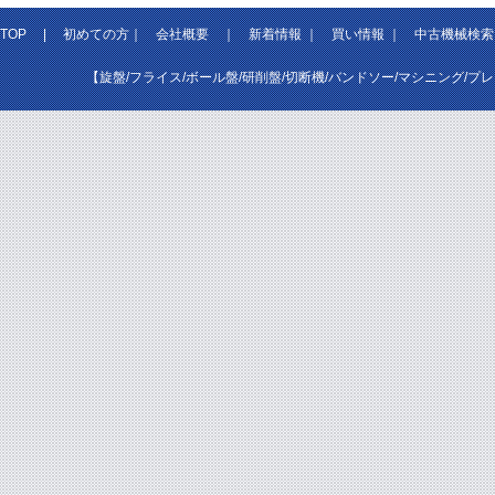
TOP
|
初めての方
｜
会社概要
｜
新着情報
｜
買い情報
｜
中古機械検索
【旋盤/フライス/ボール盤/研削盤/切断機/バンドソー/マシニング/プ