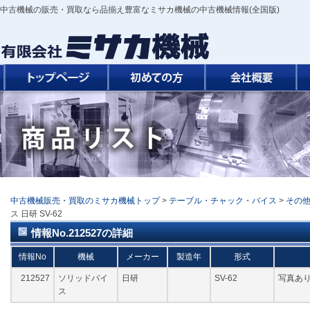
中古機械の販売・買取なら品揃え豊富なミサカ機械の中古機械情報(全国版)
中古機械販売・買取のミサカ機械トップ
>
テーブル・チャック・バイス
>
その
ス 日研 SV-62
情報No.212527の詳細
情報No
機械
メーカー
製造年
形式
212527
ソリッドバイ
日研
SV-62
写真あり
ス