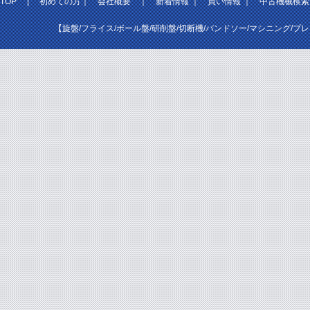
TOP
|
初めての方
｜
会社概要
｜
新着情報
｜
買い情報
｜
中古機械検索
【旋盤/フライス/ボール盤/研削盤/切断機/バンドソー/マシニング/プ