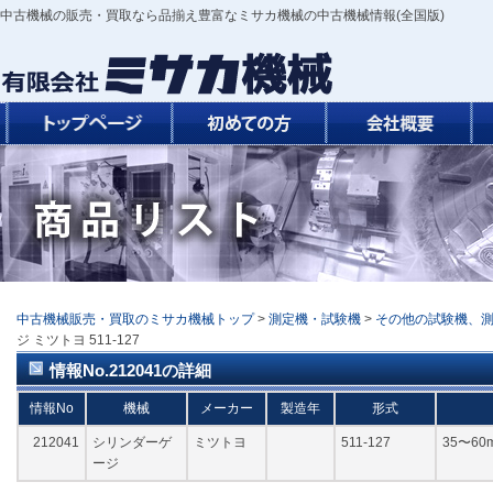
中古機械の販売・買取なら品揃え豊富なミサカ機械の中古機械情報(全国版)
中古機械販売・買取のミサカ機械トップ
>
測定機・試験機
>
その他の試験機、
ジ ミツトヨ 511-127
情報No.212041の詳細
情報No
機械
メーカー
製造年
形式
212041
シリンダーゲ
ミツトヨ
511-127
35〜6
ージ