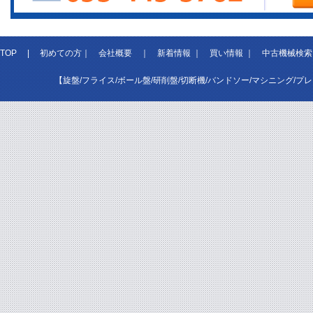
TOP
|
初めての方
｜
会社概要
｜
新着情報
｜
買い情報
｜
中古機械検索
【旋盤/フライス/ボール盤/研削盤/切断機/バンドソー/マシニング/プ