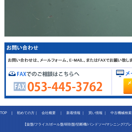
TOP
|
初めての方
｜
会社概要
｜
新着情報
｜
買い情報
｜
中古機械検索
【旋盤/フライス/ボール盤/研削盤/切断機/バンドソー/マシニング/プ