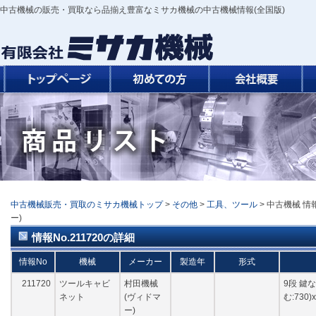
中古機械の販売・買取なら品揃え豊富なミサカ機械の中古機械情報(全国版)
中古機械販売・買取のミサカ機械トップ
>
その他
>
工具、ツール
> 中古機械 情
ー)
情報No.211720の詳細
情報No
機械
メーカー
製造年
形式
211720
ツールキャビ
村田機械
9段 鍵な
ネット
(ヴィドマ
む:730
ー)