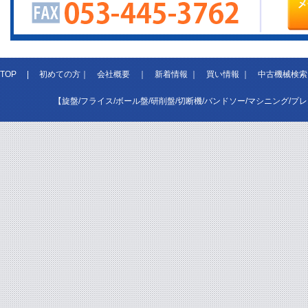
TOP
|
初めての方
｜
会社概要
｜
新着情報
｜
買い情報
｜
中古機械検索
【旋盤/フライス/ボール盤/研削盤/切断機/バンドソー/マシニング/プ