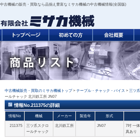
中古機械の販売・買取なら品揃え豊富なミサカ機械の中古機械情報(全国版)
中古機械販売・買取のミサカ機械トップ
>
テーブル・チャック・バイス
>
三ツ
ールチャック 北川鉄工所 JN07
情報No.211375の詳細
情報No
機械
メーカー
製造年
形式
211375
三ツ爪スクロ
北川鉄工所
JN07
7吋 一
ールチャック
真あり 