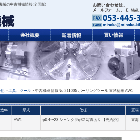
機械の中古機械情報(全国版)
misaka@misaka-kik
の他
>
工具、ツール
> 中古機械 情報No.211005 ボーリングツール 東洋精器 AW1
製造年
形式
仕様
置場
AW1
φ0.4〜23 シャンク径φ32 写真あり 【売約済】
東海