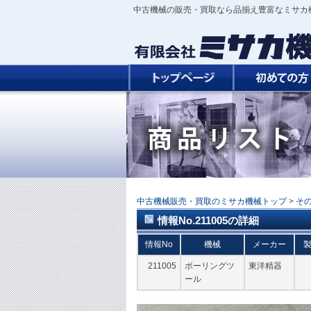
中古機械の販売・買取なら品揃え豊富なミサカ
中古機械販売・買取のミサカ機械トップ
>
そ
情報No.211005の詳細
情報No
機械
メーカー
211005
ボーリングツ
東洋精器
ール