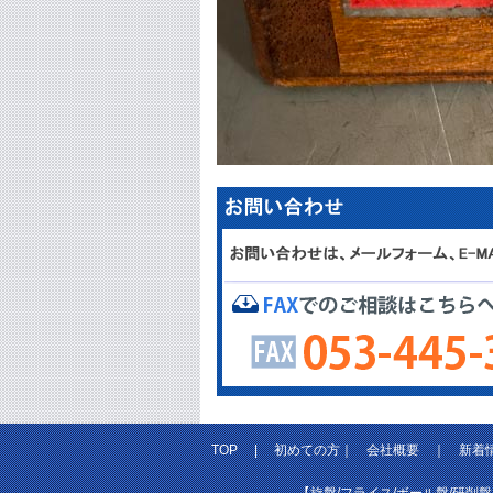
TOP
|
初めての方
｜
会社概要
｜
新着