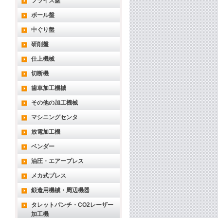
フライス盤
ボール盤
中ぐり盤
研削盤
仕上機械
切断機
歯車加工機械
その他の加工機械
マシニングセンタ
放電加工機
ベンダー
油圧・エアープレス
メカ式プレス
鍛造用機械・周辺機器
タレットパンチ・CO2レーザー
加工機