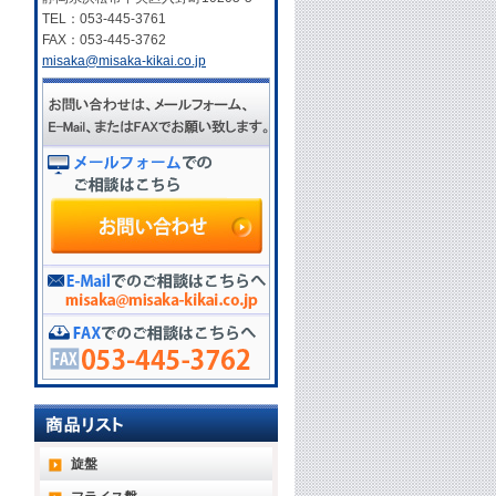
TEL：053-445-3761
FAX：053-445-3762
misaka@misaka-kikai.co.jp
旋盤