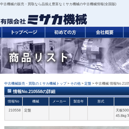
中古機械の販売・買取なら品揃え豊富なミサカ機械の中古機械情報(全国版)
中古機械販売・買取のミサカ機械トップ
>
その他
>
定盤
> 中古機械 情報No.210
情報No.210558の詳細
情報No
機械
メーカー
製造年
形式
210558
定盤
天板500
45.8k