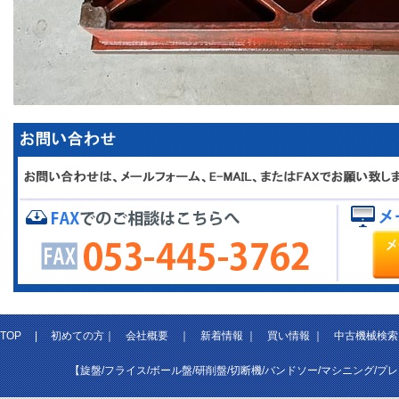
TOP
|
初めての方
｜
会社概要
｜
新着情報
｜
買い情報
｜
中古機械検索
【旋盤/フライス/ボール盤/研削盤/切断機/バンドソー/マシニング/プ