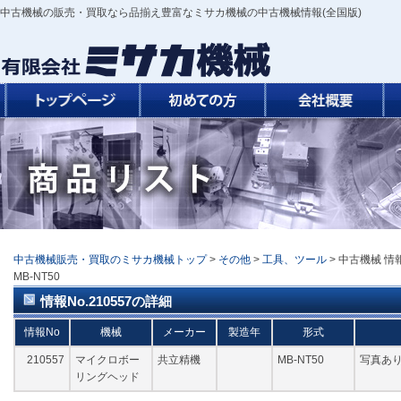
中古機械の販売・買取なら品揃え豊富なミサカ機械の中古機械情報(全国版)
中古機械販売・買取のミサカ機械トップ
>
その他
>
工具、ツール
> 中古機械 情
MB-NT50
情報No.210557の詳細
情報No
機械
メーカー
製造年
形式
210557
マイクロボー
共立精機
MB-NT50
写真あり
リングヘッド