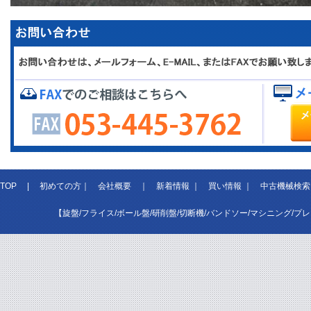
TOP
|
初めての方
｜
会社概要
｜
新着情報
｜
買い情報
｜
中古機械検索
【旋盤/フライス/ボール盤/研削盤/切断機/バンドソー/マシニング/プ