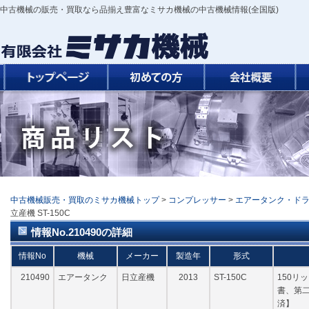
中古機械の販売・買取なら品揃え豊富なミサカ機械の中古機械情報(全国版)
中古機械販売・買取のミサカ機械トップ
>
コンプレッサー
>
エアータンク・ド
立産機 ST-150C
情報No.210490の詳細
情報No
機械
メーカー
製造年
形式
210490
エアータンク
日立産機
2013
ST-150C
150リ
書、第二
済】