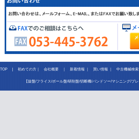
TOP
|
初めての方
｜
会社概要
｜
新着情報
｜
買い情報
｜
中古機械検索
【旋盤/フライス/ボール盤/研削盤/切断機/バンドソー/マシニング/プ