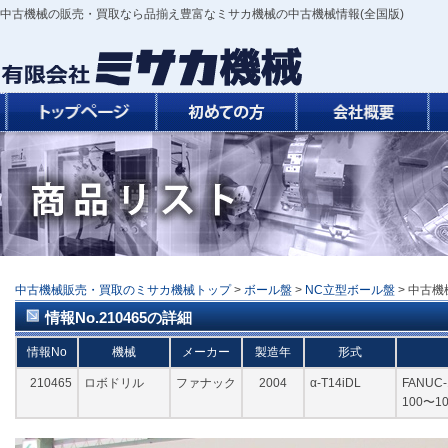
中古機械の販売・買取なら品揃え豊富なミサカ機械の中古機械情報(全国版)
中古機械販売・買取のミサカ機械トップ
>
ボール盤
>
NC立型ボール盤
> 中古機
情報No.210465の詳細
情報No
機械
メーカー
製造年
形式
210465
ロボドリル
ファナック
2004
α-T14iDL
FANUC-1
100〜10