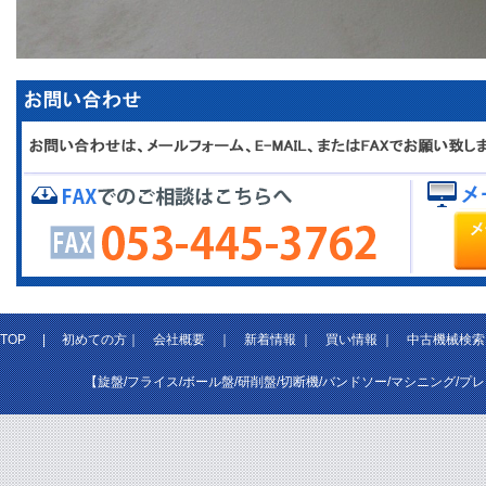
TOP
|
初めての方
｜
会社概要
｜
新着情報
｜
買い情報
｜
中古機械検索
【旋盤/フライス/ボール盤/研削盤/切断機/バンドソー/マシニング/プ