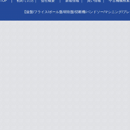
TOP
|
初めての方
｜
会社概要
｜
新着情報
｜
買い情報
｜
中古機械検索
【旋盤/フライス/ボール盤/研削盤/切断機/バンドソー/マシニング/プ