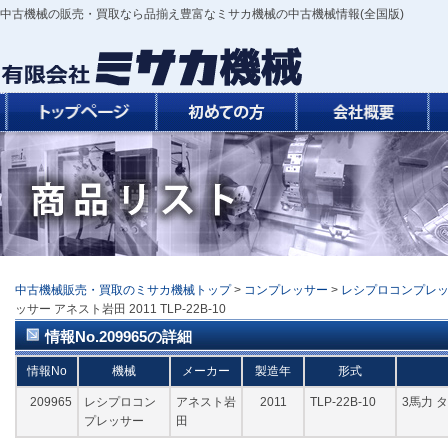
中古機械の販売・買取なら品揃え豊富なミサカ機械の中古機械情報(全国版)
中古機械販売・買取のミサカ機械トップ
>
コンプレッサー
>
レシプロコンプレ
ッサー アネスト岩田 2011 TLP-22B-10
情報No.209965の詳細
情報No
機械
メーカー
製造年
形式
209965
レシプロコン
アネスト岩
2011
TLP-22B-10
3馬力 
プレッサー
田