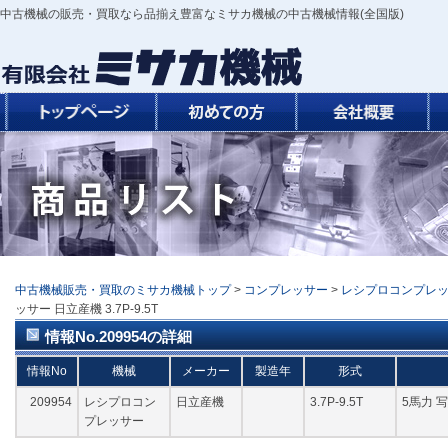
中古機械の販売・買取なら品揃え豊富なミサカ機械の中古機械情報(全国版)
中古機械販売・買取のミサカ機械トップ
>
コンプレッサー
>
レシプロコンプレ
ッサー 日立産機 3.7P-9.5T
情報No.209954の詳細
情報No
機械
メーカー
製造年
形式
209954
レシプロコン
日立産機
3.7P-9.5T
5馬力 
プレッサー