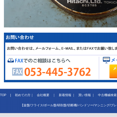
TOP
|
初めての方
｜
会社概要
｜
新着情報
｜
買い情報
｜
中古機械検索
【旋盤/フライス/ボール盤/研削盤/切断機/バンドソー/マシニング/プ