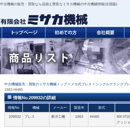
中古機械の販売・買取なら品揃え豊富なミサカ機械の中古機械情報(全国版)
中古機械販売・買取のミサカ機械トップ
>
メカ式プレス
>
シングルクランクプ
1983 HH80
情報No.209932の詳細
情報No
機械
メーカー
製造年
形式
209932
プレス
東洋工機
1983
HH80
80t ST
クッショ