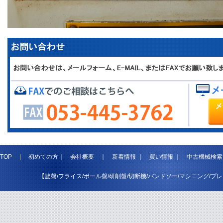
TOP
|
初めての方
｜
会社概要
｜
新着情報
｜
買い情報
｜
中古機械検索
【旋盤/フライス/ボール盤/研削盤/切断機/バンドソー/マシニング/プ