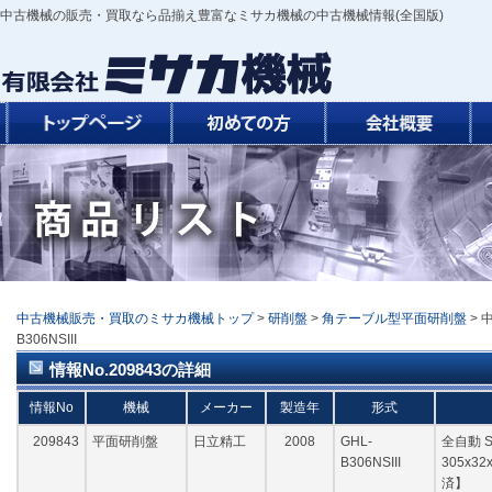
中古機械の販売・買取なら品揃え豊富なミサカ機械の中古機械情報(全国版)
中古機械販売・買取のミサカ機械トップ
>
研削盤
>
角テーブル型平面研削盤
> 
B306NSIII
情報No.209843の詳細
情報No
機械
メーカー
製造年
形式
209843
平面研削盤
日立精工
2008
GHL-
全自動 ST
B306NSIII
305x3
済】