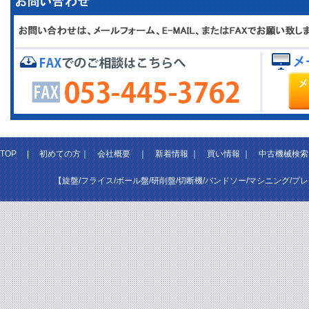
TOP
|
初めての方
｜
会社概要
｜
新着情報
｜
買い情報
｜
中古機械検索
【旋盤/フライス/ボール盤/研削盤/切断機/バンドソー/マシニング/プ