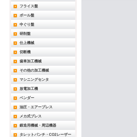
フライス盤
ボール盤
中ぐり盤
研削盤
仕上機械
切断機
歯車加工機械
その他の加工機械
マシニングセンタ
放電加工機
ベンダー
油圧・エアープレス
メカ式プレス
鍛造用機械・周辺機器
タレットパンチ・CO2レーザー