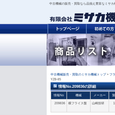
中古機械の販売・買取なら品揃え豊富なミサカ
中古機械販売・買取のミサカ機械トップ
>
フ
YZB-85
情報No.209836の詳細
情報No
機械
メーカー
209836
横フライス盤
山崎技研
1