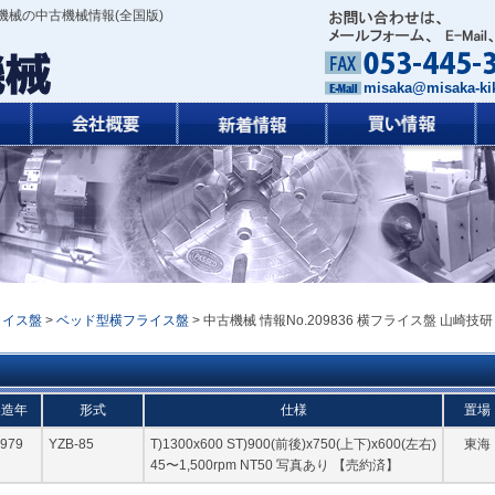
機械の中古機械情報(全国版)
misaka@misaka-kik
ライス盤
>
ベッド型横フライス盤
> 中古機械 情報No.209836 横フライス盤 山崎技研
製造年
形式
仕様
置場
979
YZB-85
T)1300x600 ST)900(前後)x750(上下)x600(左右)
東海
45〜1,500rpm NT50 写真あり 【売約済】