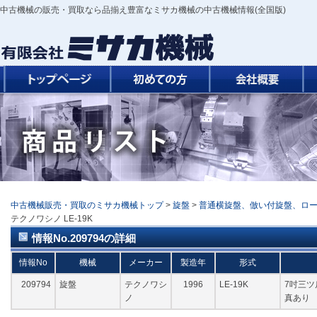
中古機械の販売・買取なら品揃え豊富なミサカ機械の中古機械情報(全国版)
中古機械販売・買取のミサカ機械トップ
>
旋盤
>
普通横旋盤、倣い付旋盤、ロ
テクノワシノ LE-19K
情報No.209794の詳細
情報No
機械
メーカー
製造年
形式
209794
旋盤
テクノワシ
1996
LE-19K
7吋三ツ爪
ノ
真あり 