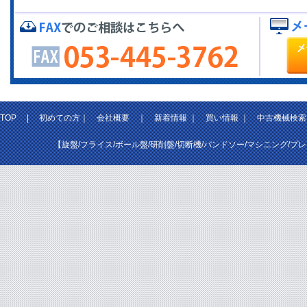
TOP
|
初めての方
｜
会社概要
｜
新着情報
｜
買い情報
｜
中古機械検索
【旋盤/フライス/ボール盤/研削盤/切断機/バンドソー/マシニング/プ