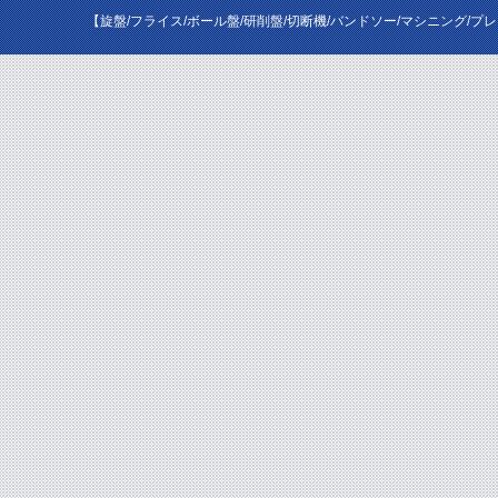
【旋盤/フライス/ボール盤/研削盤/切断機/バンドソー/マシニング/プ