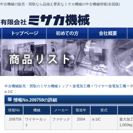
中古機械の販売・買取なら品揃え豊富なミサカ機械の中古機械情報(全国版)
中古機械販売・買取のミサカ機械トップ
>
放電加工機
>
ワイヤー放電加工機
> 
α-1iC
情報No.209759の詳細
情報No
機械
メーカー
製造年
形式
209759
ワイヤーカッ
ファナック
2004
α-1iC
最大加工
ト
1,000