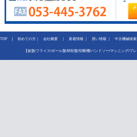
TOP
|
初めての方
｜
会社概要
｜
新着情報
｜
買い情報
｜
中古機械検索
【旋盤/フライス/ボール盤/研削盤/切断機/バンドソー/マシニング/プ