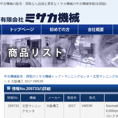
中古機械の販売・買取なら品揃え豊富なミサカ機械の中古機械情報(全国版)
中古機械販売・買取のミサカ機械トップ
>
マシニングセンタ
>
立型マシニング
ンタ 大阪機工 2017 VM53R
情報No.209733の詳細
情報No
機械
メーカー
製造年
形式
209733
立型マシニン
大阪機工
2017
VM53R
Naomati
グセンタ
6,00
コレクター