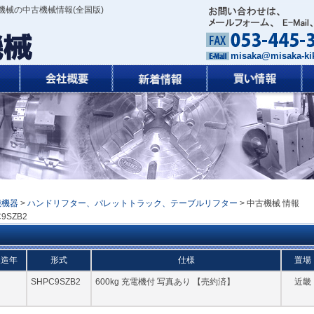
機械の中古機械情報(全国版)
misaka@misaka-kik
搬機器
>
ハンドリフター、パレットトラック、テーブルリフター
> 中古機械 情報
9SZB2
製造年
形式
仕様
置場
SHPC9SZB2
600kg 充電機付 写真あり 【売約済】
近畿