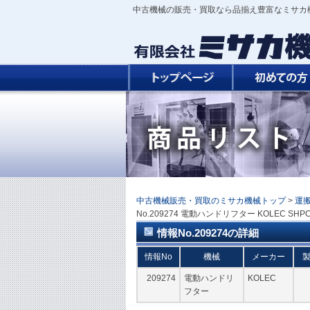
中古機械の販売・買取なら品揃え豊富なミサカ
中古機械販売・買取のミサカ機械トップ
>
運
No.209274 電動ハンドリフター KOLEC SHPC
情報No.209274の詳細
情報No
機械
メーカー
209274
電動ハンドリ
KOLEC
フター