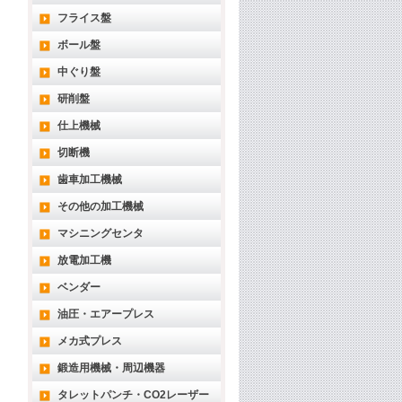
フライス盤
ボール盤
中ぐり盤
研削盤
仕上機械
切断機
歯車加工機械
その他の加工機械
マシニングセンタ
放電加工機
ベンダー
油圧・エアープレス
メカ式プレス
鍛造用機械・周辺機器
タレットパンチ・CO2レーザー