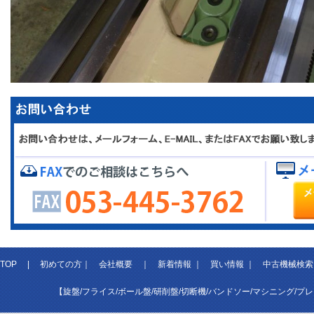
TOP
|
初めての方
｜
会社概要
｜
新着情報
｜
買い情報
｜
中古機械検索
【旋盤/フライス/ボール盤/研削盤/切断機/バンドソー/マシニング/プ