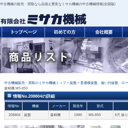
中古機械の販売・買取なら品揃え豊富なミサカ機械の中古機械情報(全国版)
中古機械販売・買取のミサカ機械トップ
>
旋盤
>
普通横旋盤、倣い付旋盤、ロ
森精機 MS-850
情報No.208804の詳細
情報No
機械
メーカー
製造年
形式
208804
旋盤
森精機
1980
MS-850
6尺 振り