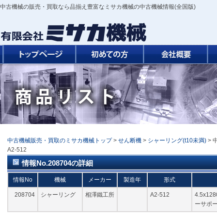
中古機械の販売・買取なら品揃え豊富なミサカ機械の中古機械情報(全国版)
中古機械販売・買取のミサカ機械トップ
>
せん断機
>
シャーリング(t10未満)
> 
A2-512
情報No.208704の詳細
情報No
機械
メーカー
製造年
形式
208704
シャーリング
相澤鐵工所
A2-512
4.5x1
ーサポー