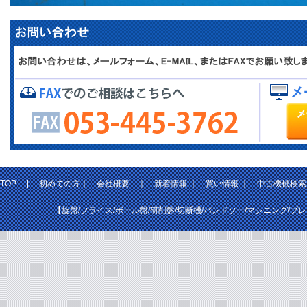
TOP
|
初めての方
｜
会社概要
｜
新着情報
｜
買い情報
｜
中古機械検索
【旋盤/フライス/ボール盤/研削盤/切断機/バンドソー/マシニング/プ