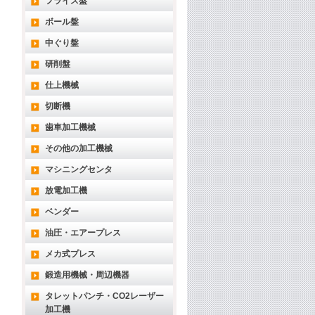
フライス盤
ボール盤
中ぐり盤
研削盤
仕上機械
切断機
歯車加工機械
その他の加工機械
マシニングセンタ
放電加工機
ベンダー
油圧・エアープレス
メカ式プレス
鍛造用機械・周辺機器
タレットパンチ・CO2レーザー
加工機