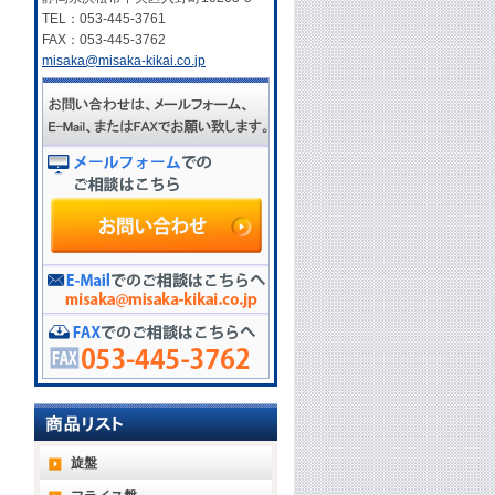
TEL：053-445-3761
FAX：053-445-3762
misaka@misaka-kikai.co.jp
旋盤