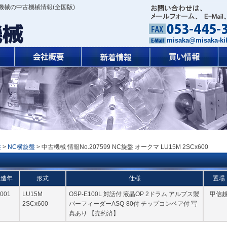
機械の中古機械情報(全国版)
misaka@misaka-kik
盤
>
NC横旋盤
> 中古機械 情報No.207599 NC旋盤 オークマ LU15M 2SCx600
製造年
形式
仕様
置場
001
LU15M
OSP-E100L 対話付 液晶OP 2ドラム アルプス製
甲信
2SCx600
バーフィーダーASQ-80付 チップコンベア付 写
真あり 【売約済】