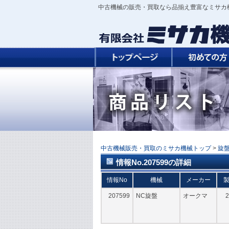
中古機械の販売・買取なら品揃え豊富なミサカ
中古機械販売・買取のミサカ機械トップ
>
旋
情報No.207599の詳細
情報No
機械
メーカー
207599
NC旋盤
オークマ
2