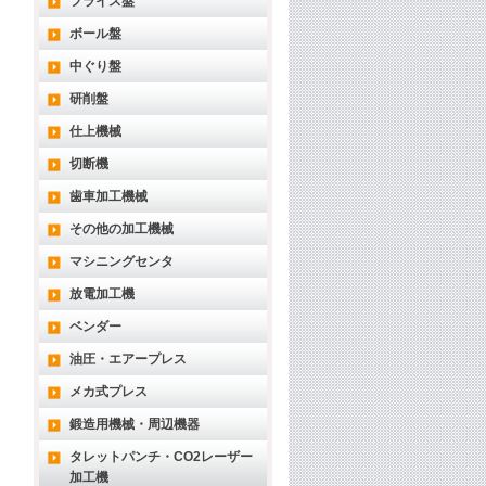
フライス盤
ボール盤
中ぐり盤
研削盤
仕上機械
切断機
歯車加工機械
その他の加工機械
マシニングセンタ
放電加工機
ベンダー
油圧・エアープレス
メカ式プレス
鍛造用機械・周辺機器
タレットパンチ・CO2レーザー
加工機