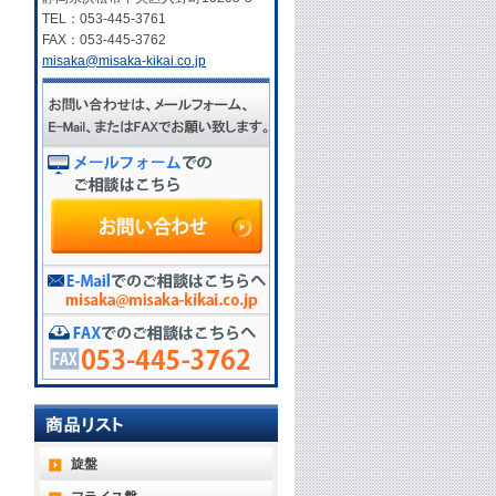
TEL：053-445-3761
FAX：053-445-3762
misaka@misaka-kikai.co.jp
旋盤