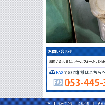
TOP
|
初めての方
｜
会社概要
｜
新着