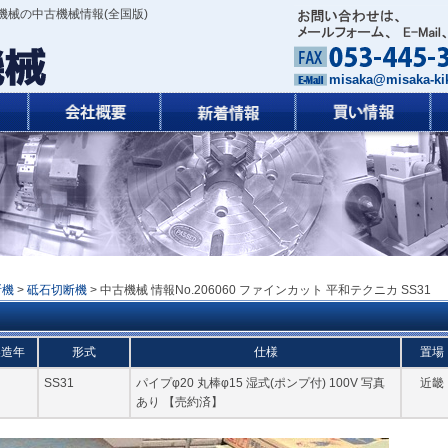
機械の中古機械情報(全国版)
misaka@misaka-kik
断機
>
砥石切断機
> 中古機械 情報No.206060 ファインカット 平和テクニカ SS31
製造年
形式
仕様
置場
SS31
パイプφ20 丸棒φ15 湿式(ポンプ付) 100V 写真
近畿
あり 【売約済】