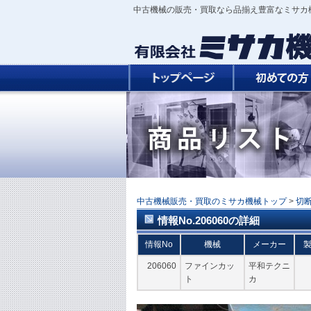
中古機械の販売・買取なら品揃え豊富なミサカ
中古機械販売・買取のミサカ機械トップ
>
切
情報No.206060の詳細
情報No
機械
メーカー
206060
ファインカッ
平和テクニ
ト
カ