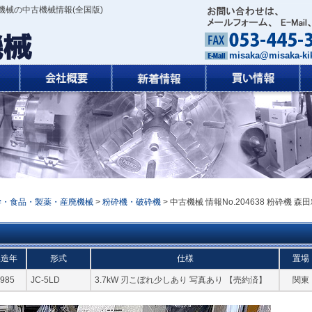
機械の中古機械情報(全国版)
misaka@misaka-kik
学・食品・製薬・産廃機械
>
粉砕機・破砕機
> 中古機械 情報No.204638 粉砕機 森
製造年
形式
仕様
置場
985
JC-5LD
3.7kW 刃こぼれ少しあり 写真あり 【売約済】
関東