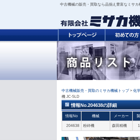
中古機械の販売・買取なら品揃え豊富なミサカ
中古機械販売・買取のミサカ機械トップ
>
化
機 JC-5LD
情報No.204638の詳細
情報No
機械
メーカー
204638
粉砕機
森田精機
1