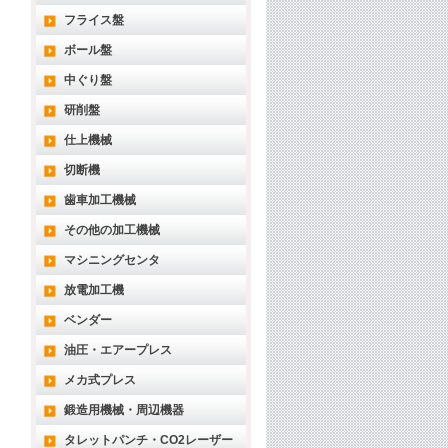
フライス盤
ボール盤
中ぐり盤
研削盤
仕上機械
切断機
歯車加工機械
その他の加工機械
マシニングセンタ
放電加工機
ベンダー
油圧・エアープレス
メカ式プレス
鍛造用機械・周辺機器
タレットパンチ・CO2レーザー