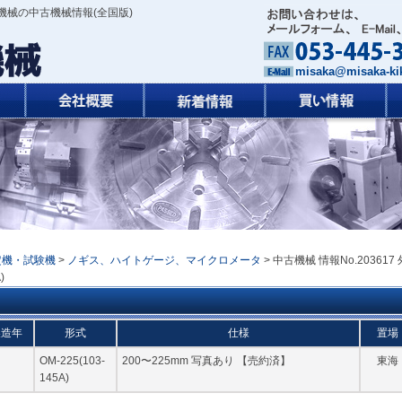
機械の中古機械情報(全国版)
misaka@misaka-kik
定機・試験機
>
ノギス、ハイトゲージ、マイクロメータ
> 中古機械 情報No.203617 
)
製造年
形式
仕様
置場
OM-225(103-
200〜225mm 写真あり 【売約済】
東海
145A)