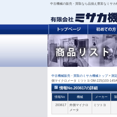
中古機械の販売・買取なら品揃え豊富なミサカ
中古機械販売・買取のミサカ機械トップ
>
測
側マイクロメータ ミツトヨ OM-225(103-145A
情報No.203617の詳細
情報No
機械
メーカー
203617
外側マイクロ
ミツトヨ
メータ