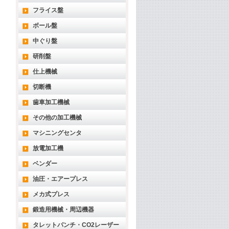
フライス盤
ボール盤
中ぐり盤
研削盤
仕上機械
切断機
歯車加工機械
その他の加工機械
マシニングセンタ
放電加工機
ベンダー
油圧・エアープレス
メカ式プレス
鍛造用機械・周辺機器
タレットパンチ・CO2レーザー