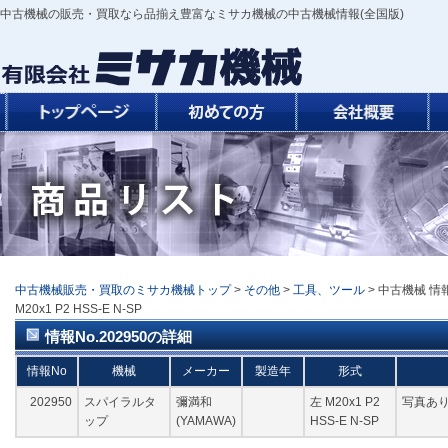
中古機械の販売・買取なら品揃え豊富なミサカ機械の中古機械情報(全国版)
中古機械販売・買取のミサカ機械トップ
>
その他
>
工具、ツール
> 中古機械 情報
M20x1 P2 HSS-E N-SP
情報No.202950の詳細
情報No
機械
メーカー
製造年
形式
202950
スパイラルタ
彌満和
左 M20x1 P2
写真あり
ップ
(YAMAWA)
HSS-E N-SP