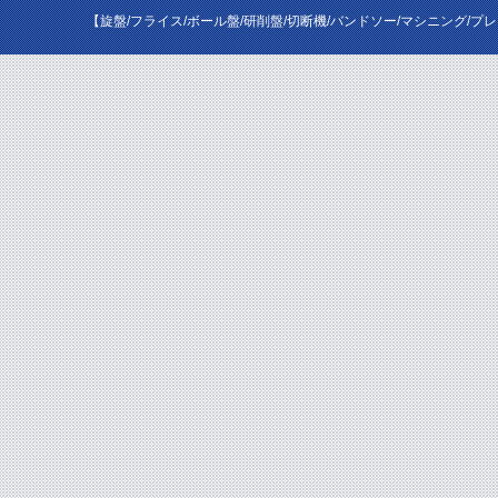
【旋盤/フライス/ボール盤/研削盤/切断機/バンドソー/マシニング/プ