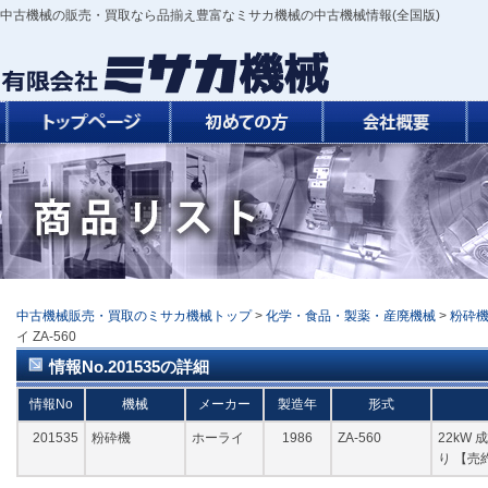
中古機械の販売・買取なら品揃え豊富なミサカ機械の中古機械情報(全国版)
中古機械販売・買取のミサカ機械トップ
>
化学・食品・製薬・産廃機械
>
粉砕
イ ZA-560
情報No.201535の詳細
情報No
機械
メーカー
製造年
形式
201535
粉砕機
ホーライ
1986
ZA-560
22kW
り 【売