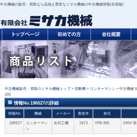
中古機械の販売・買取なら品揃え豊富なミサカ機械の中古機械情報(全国版)
中古機械販売・買取のミサカ機械トップ
>
切断機
>
コンターマシン
> 中古機械 情
300
情報No.196527の詳細
情報No
機械
メーカー
製造年
形式
196527
コンターマシ
矢代工機
1973
YFB-300
100V
ン