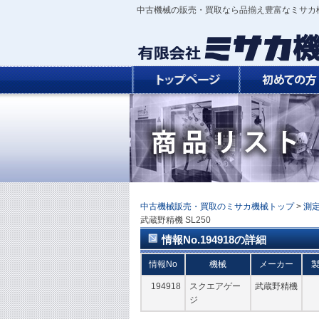
中古機械の販売・買取なら品揃え豊富なミサカ
中古機械販売・買取のミサカ機械トップ
>
測
武蔵野精機 SL250
情報No.194918の詳細
情報No
機械
メーカー
194918
スクエアゲー
武蔵野精機
ジ