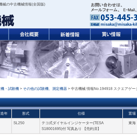
機械の中古機械情報(全国版)
misaka@misaka-kik
定機・試験機
>
その他の試験機、測定機器
> 中古機械 情報No.194918 スクエアゲー
製造年
形式
仕様
置場
SL250
テコ式ダイヤルインジケーター(TESA
東海
S18001695)付 写真あり 【売約済】