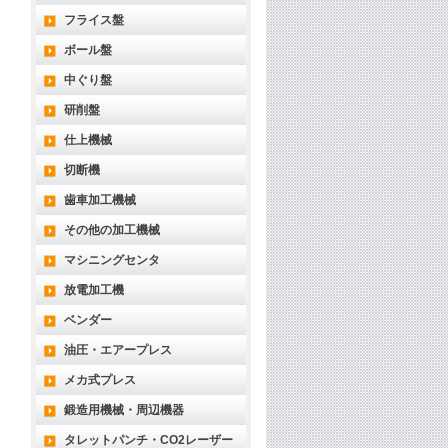
フライス盤
ボール盤
中ぐり盤
研削盤
仕上機械
切断機
歯車加工機械
その他の加工機械
マシニングセンタ
放電加工機
ベンダー
油圧・エアープレス
メカ式プレス
鍛造用機械・周辺機器
タレットパンチ・CO2レーザー