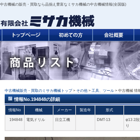
中古機械の販売・買取なら品揃え豊富なミサカ機械の中古機械情報(全国版)
中古機械販売・買取のミサカ機械トップ
>
その他
>
工具、ツール
> 中古機械 情報
情報No.194848の詳細
情報No
機械
メーカー
製造年
形式
194848
電気ドリル
日立工機
DMT-13
φ13 
り