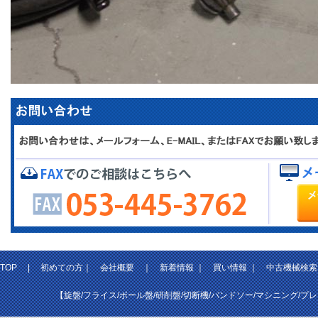
TOP
|
初めての方
｜
会社概要
｜
新着情報
｜
買い情報
｜
中古機械検索
【旋盤/フライス/ボール盤/研削盤/切断機/バンドソー/マシニング/プ