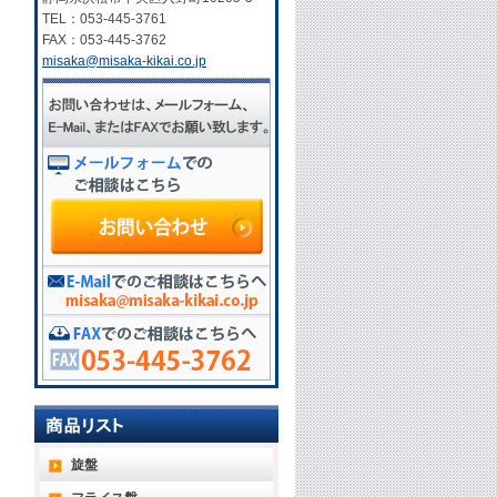
TEL：053-445-3761
FAX：053-445-3762
misaka@misaka-kikai.co.jp
旋盤