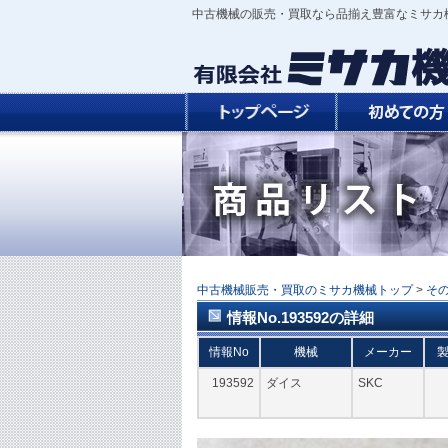
中古機械の販売・買取なら品揃え豊富なミサカ
中古機械販売・買取のミサカ機械トップ
>
そ
情報No.193592の詳細
情報No
機械
メーカー
193592
ダイス
SKC