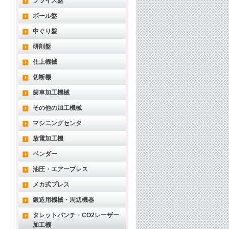
フライス盤
ボール盤
中ぐり盤
研削盤
仕上機械
切断機
歯車加工機械
その他の加工機械
マシニングセンタ
放電加工機
ベンダー
油圧・エアープレス
メカ式プレス
鍛造用機械・周辺機器
タレットパンチ・CO2レーザー
加工機