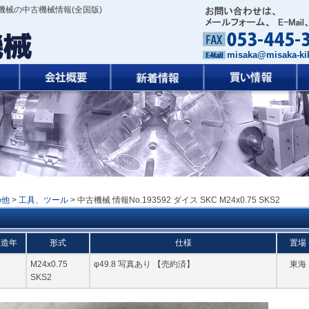
機械の中古機械情報(全国版)
misaka@misaka-kik
の他
>
工具、ツール
> 中古機械 情報No.193592 ダイス SKC M24x0.75 SKS2
製造年
形式
仕様
置場
M24x0.75
φ49.8 写真あり 【売約済】
東海
SKS2