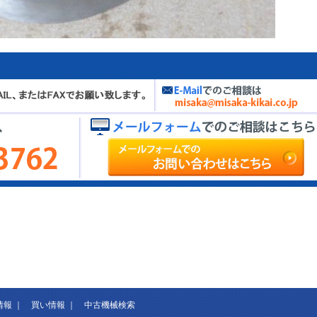
情報
｜
買い情報
｜
中古機械検索