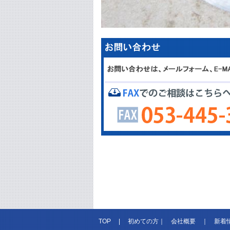
TOP
|
初めての方
｜
会社概要
｜
新着