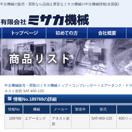
中古機械の販売・買取なら品揃え豊富なミサカ機械の中古機械情報(全国版)
中古機械販売・買取のミサカ機械トップ
>
コンプレッサー
>
エアータンク・ド
ネスト岩田 SAT-400-120
情報No.189769の詳細
情報No
機械
メーカー
製造年
形式
189769
エアータンク
アネスト岩
SAT-400-120
400リ
田