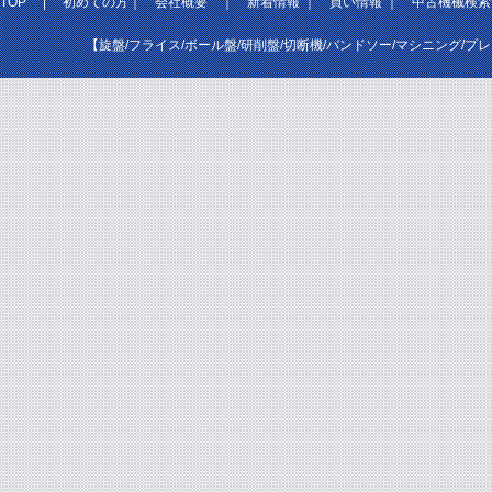
TOP
|
初めての方
｜
会社概要
｜
新着情報
｜
買い情報
｜
中古機械検索
【旋盤/フライス/ボール盤/研削盤/切断機/バンドソー/マシニング/プ