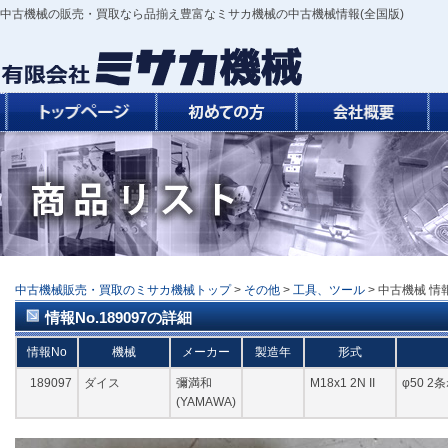
中古機械の販売・買取なら品揃え豊富なミサカ機械の中古機械情報(全国版)
中古機械販売・買取のミサカ機械トップ
>
その他
>
工具、ツール
> 中古機械 情報N
情報No.189097の詳細
情報No
機械
メーカー
製造年
形式
189097
ダイス
彌満和
M18x1 2N II
φ50 
(YAMAWA)