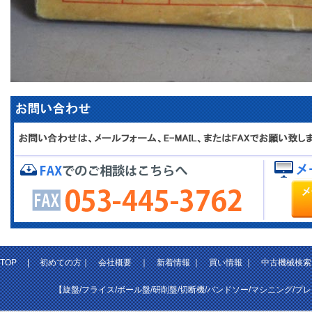
TOP
|
初めての方
｜
会社概要
｜
新着情報
｜
買い情報
｜
中古機械検索
【旋盤/フライス/ボール盤/研削盤/切断機/バンドソー/マシニング/プ