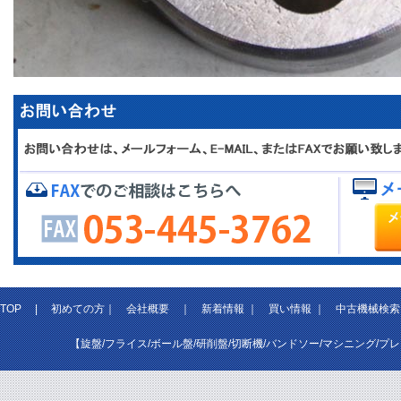
TOP
|
初めての方
｜
会社概要
｜
新着情報
｜
買い情報
｜
中古機械検索
【旋盤/フライス/ボール盤/研削盤/切断機/バンドソー/マシニング/プ