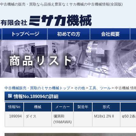
中古機械の販売・買取なら品揃え豊富なミサカ機械の中古機械情報(全国版)
中古機械販売・買取のミサカ機械トップ
>
その他
>
工具、ツール
> 中古機械 情報N
情報No.189094の詳細
情報No
機械
メーカー
製造年
形式
189094
ダイス
彌満和
M18x1 2N II
φ50 
(YAMAWA)