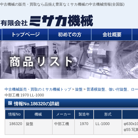
中古機械の販売・買取なら品揃え豊富なミサカ機械の中古機械情報(全国版)
中古機械販売・買取のミサカ機械トップ
>
旋盤
>
普通横旋盤、倣い付旋盤、ロ
中部工機 1970 LL-1000
情報No.186320の詳細
情報No
機械
メーカー
製造年
形式
186320
旋盤
中部工機
1970
LL-1000
φ630x
φ55 写