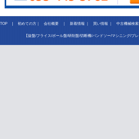
TOP
|
初めての方
｜
会社概要
｜
新着情報
｜
買い情報
｜
中古機械検索
【旋盤/フライス/ボール盤/研削盤/切断機/バンドソー/マシニング/プ