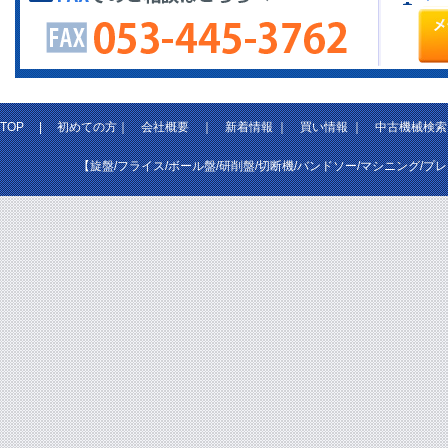
TOP
|
初めての方
｜
会社概要
｜
新着情報
｜
買い情報
｜
中古機械検索
【旋盤/フライス/ボール盤/研削盤/切断機/バンドソー/マシニング/プ