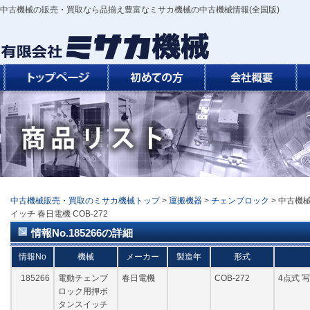
中古機械の販売・買取なら品揃え豊富なミサカ機械の中古機械情報(全国版)
中古機械販売・買取のミサカ機械トップ
>
運搬機器
>
チェンブロック
> 中古機
イッチ 春日電機 COB-272
情報No.185266の詳細
情報No
機械
メーカー
製造年
形式
185266
電動チェンブ
春日電機
COB-272
4点式 
ロック用押ボ
タンスイッチ