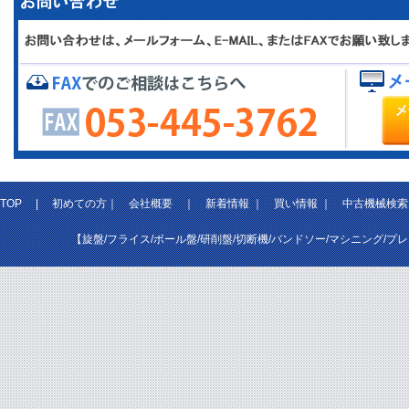
TOP
|
初めての方
｜
会社概要
｜
新着情報
｜
買い情報
｜
中古機械検索
【旋盤/フライス/ボール盤/研削盤/切断機/バンドソー/マシニング/プ