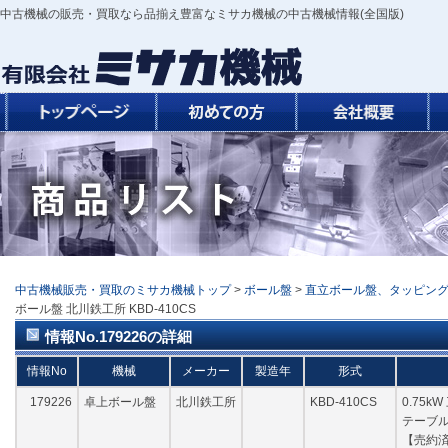
中古機械の販売・買取なら品揃え豊富なミサカ機械の中古機械情報(全国版)
中古機械販売・買取のミサカ機械トップ
>
ボール盤
>
直立ボール盤、タッピン
ボール盤 北川鉄工所 KBD-410CS
情報No.179226の詳細
情報No
機械
メーカー
製造年
形式
179226
卓上ボール盤
北川鉄工所
KBD-410CS
0.75k
テーブル
【売約