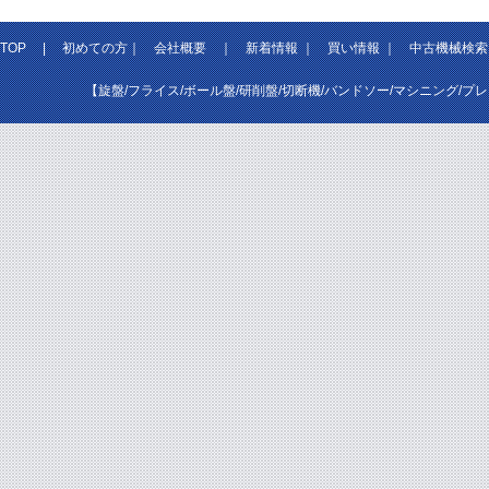
TOP
|
初めての方
｜
会社概要
｜
新着情報
｜
買い情報
｜
中古機械検索
【旋盤/フライス/ボール盤/研削盤/切断機/バンドソー/マシニング/プ