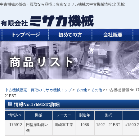
中古機械の販売・買取なら品揃え豊富なミサカ機械の中古機械情報(全国版)
中古機械販売・買取のミサカ機械トップ
>
その他
>
その他
> 中古機械 情報No.1
21EST
情報No.175912の詳細
情報No
機械
メーカー
製造年
形式
175912
円型振動篩い
川崎重工業
1988
1502－21EST
φ1500
機