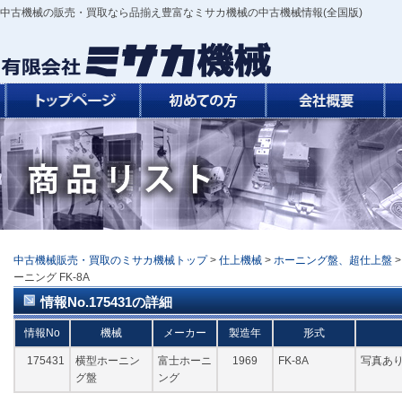
中古機械の販売・買取なら品揃え豊富なミサカ機械の中古機械情報(全国版)
中古機械販売・買取のミサカ機械トップ
>
仕上機械
>
ホーニング盤、超仕上盤
ーニング FK-8A
情報No.175431の詳細
情報No
機械
メーカー
製造年
形式
175431
横型ホーニン
富士ホーニ
1969
FK-8A
写真あり
グ盤
ング