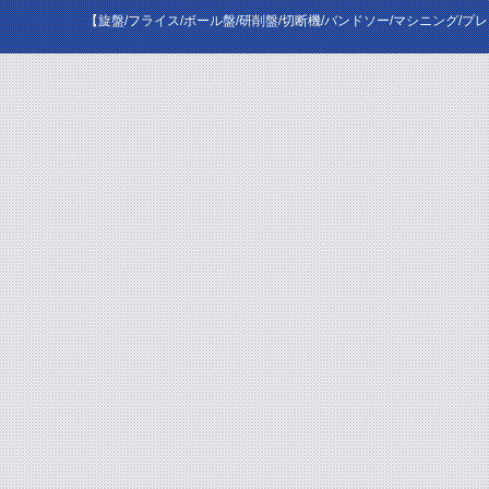
【旋盤/フライス/ボール盤/研削盤/切断機/バンドソー/マシニング/プ