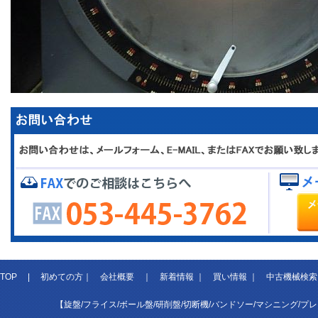
TOP
|
初めての方
｜
会社概要
｜
新着情報
｜
買い情報
｜
中古機械検索
【旋盤/フライス/ボール盤/研削盤/切断機/バンドソー/マシニング/プ