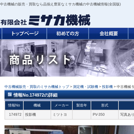
中古機械の販売・買取なら品揃え豊富なミサカ機械の中古機械情報(全国版)
中古機械販売・買取のミサカ機械トップ
>
測定機・試験機
>
投影機
> 中古機械 情
情報No.174972の詳細
情報No
機械
メーカー
製造年
形式
174972
投影機
ミツトヨ
PV-350
写真あ