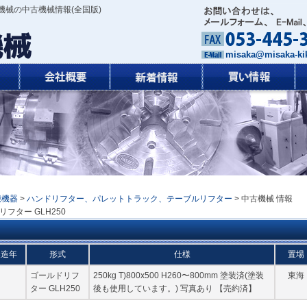
機械の中古機械情報(全国版)
misaka@misaka-kik
搬機器
>
ハンドリフター、パレットトラック、テーブルリフター
> 中古機械 情報
リフター GLH250
製造年
形式
仕様
置場
ゴールドリフ
250kg T)800x500 H260〜800mm 塗装済(塗装
東海
ター GLH250
後も使用しています。) 写真あり 【売約済】