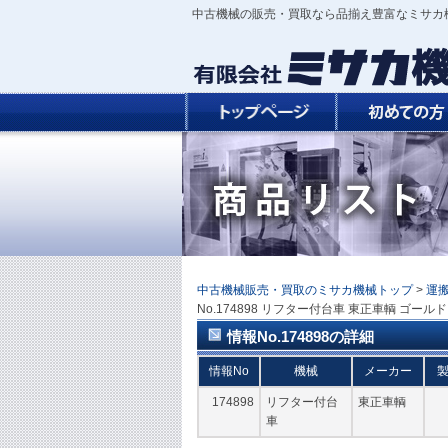
中古機械の販売・買取なら品揃え豊富なミサカ
中古機械販売・買取のミサカ機械トップ
>
運
No.174898 リフター付台車 東正車輌 ゴールド
情報No.174898の詳細
情報No
機械
メーカー
174898
リフター付台
東正車輌
車