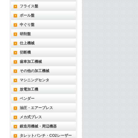
フライス盤
ボール盤
中ぐり盤
研削盤
仕上機械
切断機
歯車加工機械
その他の加工機械
マシニングセンタ
放電加工機
ベンダー
油圧・エアープレス
メカ式プレス
鍛造用機械・周辺機器
タレットパンチ・CO2レーザー