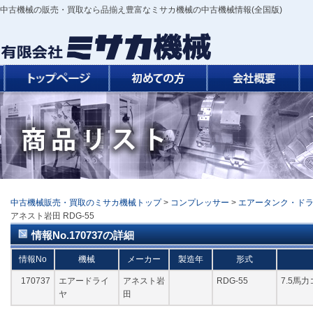
中古機械の販売・買取なら品揃え豊富なミサカ機械の中古機械情報(全国版)
中古機械販売・買取のミサカ機械トップ
>
コンプレッサー
>
エアータンク・ド
アネスト岩田 RDG-55
情報No.170737の詳細
情報No
機械
メーカー
製造年
形式
170737
エアードライ
アネスト岩
RDG-55
7.5馬
ヤ
田