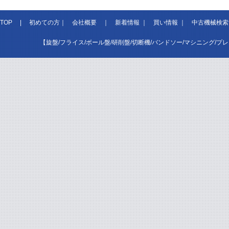
TOP
|
初めての方
｜
会社概要
｜
新着情報
｜
買い情報
｜
中古機械検索
【旋盤/フライス/ボール盤/研削盤/切断機/バンドソー/マシニング/プ